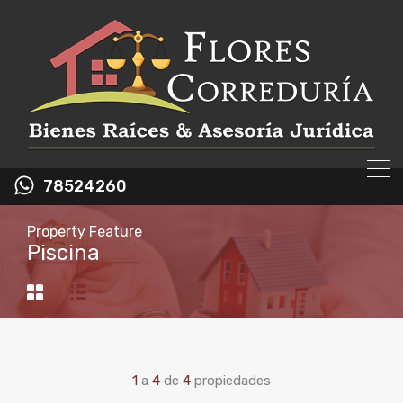
78524260
Property Feature
Piscina
1
a
4
de
4
propiedades