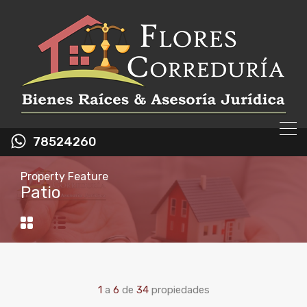
78524260
Property Feature
Patio
1
a
6
de
34
propiedades