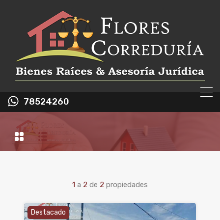
78524260
1
a
2
de
2
propiedades
Destacado