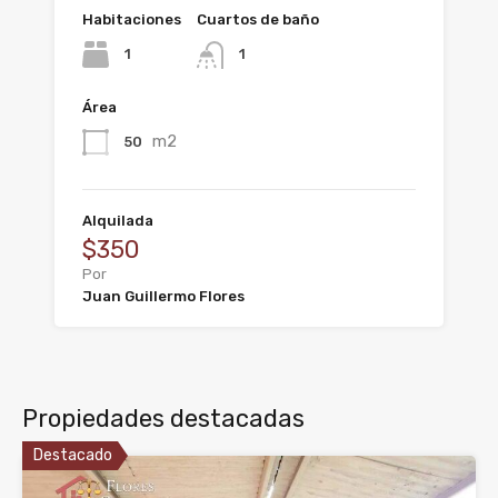
Habitaciones
Cuartos de baño
1
1
Área
m2
50
Alquilada
$350
Por
Juan Guillermo Flores
Propiedades destacadas
Destacado