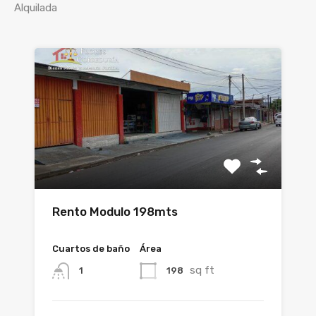
Alquilada
Rento Modulo 198mts
Cuartos de baño
Área
sq ft
198
1