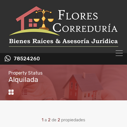
78524260
Property Status
Alquilada
1
a
2
de
2
propiedades